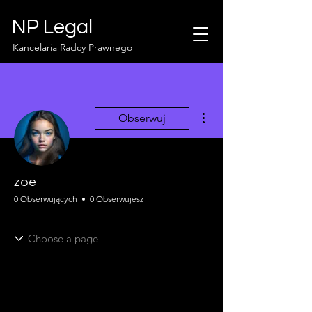
NP Legal
Kancelaria Radcy Prawnego
Więcej działań
Obserwuj
zoe
0 Obserwujących
0 Obserwujesz