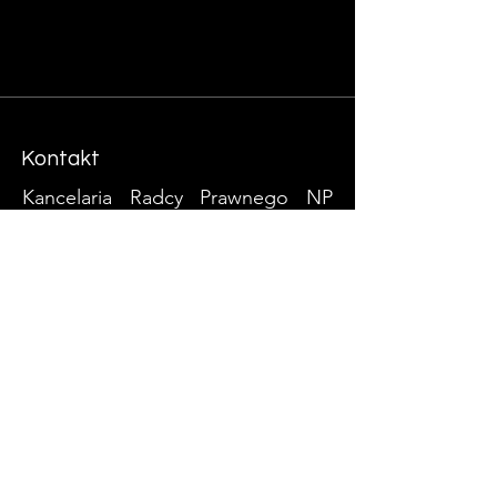
Kontakt
Kancelaria Radcy Prawnego NP
Legal
Corporate Lawyers​
Email:
biuro@np-legal.com
Tel:
+48 603 621 518
/ +
49 162 667
3172
Biuro w Warszawie ul. Puławska 2
bud. B piętro 3 - Warszawa​
Biuro w Lipsku (Niemcy) Essener
Str. 100 - Leipzig