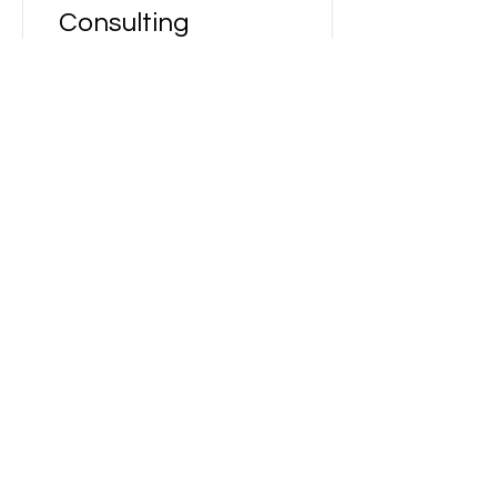
Consulting
Methods
Darmowe
Zobacz szczegóły
Join The
Success!