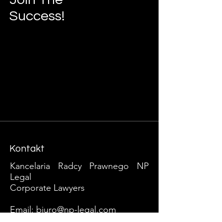
Success!
Kontakt
Kancelaria Radcy Prawnego NP
Legal
Corporate Lawyers​
Email:
biuro@np-legal.com
Tel:
+48 603 621 518
/ +
49 162 667