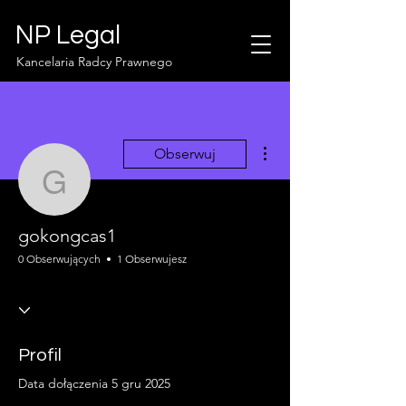
NP Legal
Kancelaria Radcy Prawnego
Więcej działań
Obserwuj
gokongcas1
gokongcas1
0 Obserwujących
1 Obserwujesz
Profil
Data dołączenia 5 gru 2025